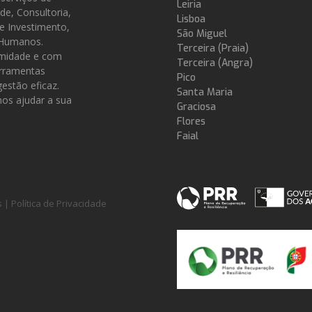
Leiria
ade, Consultoria,
Lisboa
de Investimento,
São Miguel
 Humanos.
Terceira (Praia)
midade e com
Terceira (Angra)
erramentas
Pico
estão eficaz.
Santa Maria
s ajudar a sua
Graciosa
Flores
Faial
s |
Política de Privacidade