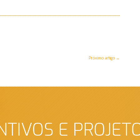
Próximo artigo
→
NTIVOS E PROJET