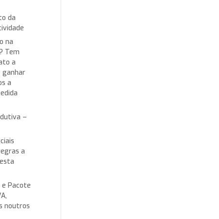
to da
ividade
o na
s? Tem
ato a
e ganhar
os a
Medida
dutiva –
ciais
regras a
 esta
l e Pacote
VA,
es noutros