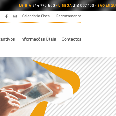
LEIRIA
244 770 500
•
LISBOA
213 007 100
•
SÃO MIGUEL
296 38
Calendário Fiscal
Recrutamento
centivos
Informações Úteis
Contactos