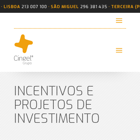
ISBOA
213 007 100
•
SÃO MIGUEL
296 381 435
•
TERCEIRA (PRA
INCENTIVOS E
PROJETOS DE
INVESTIMENTO