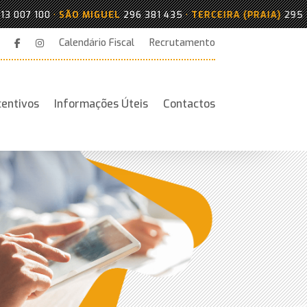
00
•
SÃO MIGUEL
296 381 435
•
TERCEIRA (PRAIA)
295 543 193
Calendário Fiscal
Recrutamento
centivos
Informações Úteis
Contactos