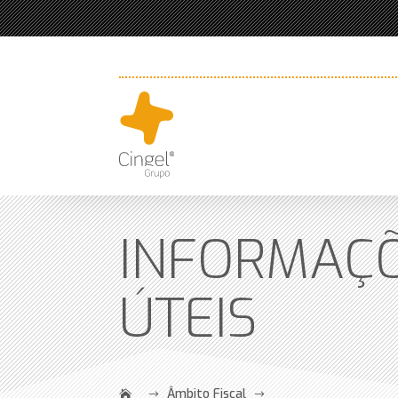
INFORMAÇ
ÚTEIS
Âmbito Fiscal
$
$