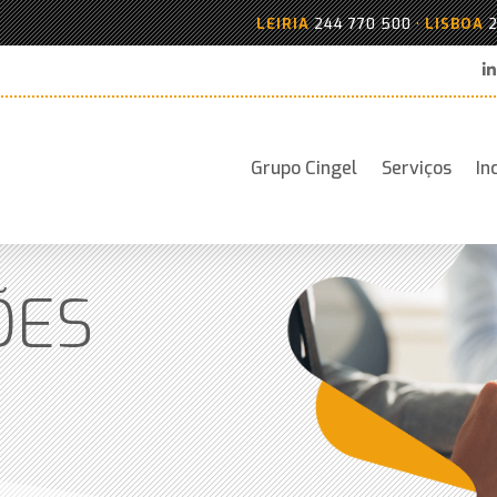
LEIRIA
244 770 500
•
LISBOA
213 007 1
Grupo Cingel
Serviços
In
ÕES