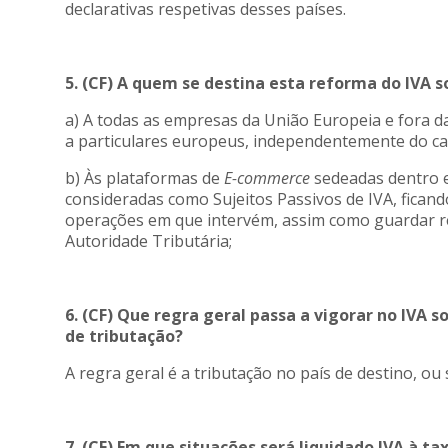
declarativas respetivas desses países.
5. (CF) A quem se destina esta reforma do IVA 
a) A todas as empresas da União Europeia e fora d
a particulares europeus, independentemente do can
b) Às plataformas de
E-commerce
sedeadas dentro e
consideradas como Sujeitos Passivos de IVA, ficand
operações em que intervém, assim como guardar re
Autoridade Tributária;
6. (CF) Que regra geral passa a vigorar no IVA s
de tributação?
A regra geral é a tributação no país de destino, ou s
7. (CF) Em que situações será liquidado IVA à t