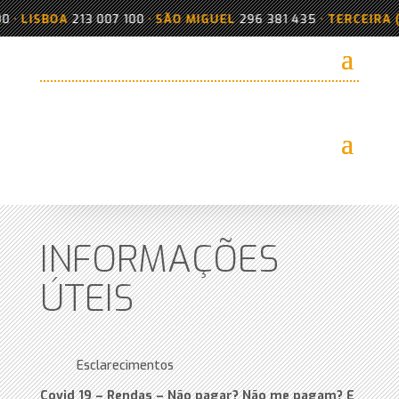
ISBOA
213 007 100
•
SÃO MIGUEL
296 381 435
•
TERCEIRA (PRAI
INFORMAÇÕES
ÚTEIS
Esclarecimentos
Covid 19 – Rendas – Não pagar? Não me pagam? E