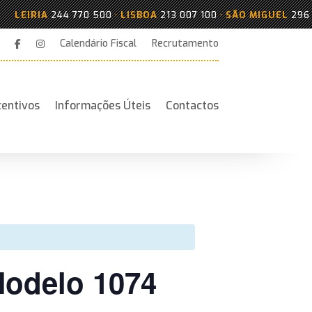
LEIRIA
244 770 500
•
LISBOA
213 007 100
•
SÃO MIGUEL
296 38
Calendário Fiscal
Recrutamento
centivos
Informações Úteis
Contactos
Modelo 1074