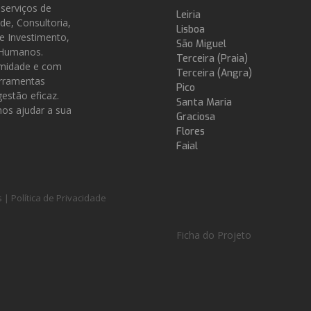
serviços de
Leiria
ade, Consultoria,
Lisboa
de Investimento,
São Miguel
 Humanos.
Terceira (Praia)
midade e com
Terceira (Angra)
erramentas
Pico
estão eficaz.
Santa Maria
s ajudar a sua
Graciosa
Flores
Faial
s |
Política de Privacidade
Ficha do Projeto